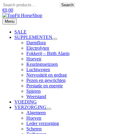
Ga
Zoeken
Search
naar
€
0,00
de
inhoud
Menu
Menu
SALE
SUPPLEMENTEN
Darmflora
Electrolyten
Fokkerij – Birth Alarm
Hoeven
Keuringsseizoen
Luchtwegen
Nervositeit en gedrag
Pezen en gewrichten
Prestatie en energie
Spieren
Weerstand
VOEDING
VERZORGING
Algemeen
Hoeven
Leder verzorging
Scheren