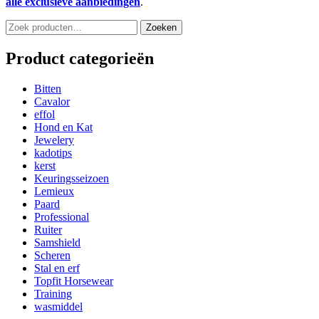
alle exclusieve aanbiedingen
.
Zoeken
Zoeken
naar:
Product categorieën
Bitten
Cavalor
effol
Hond en Kat
Jewelery
kadotips
kerst
Keuringsseizoen
Lemieux
Paard
Professional
Ruiter
Samshield
Scheren
Stal en erf
Topfit Horsewear
Training
wasmiddel