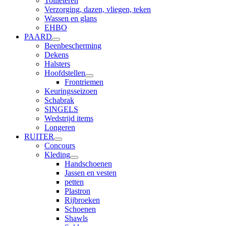
Toilleteren
Verzorging, dazen, vliegen, teken
Wassen en glans
EHBO
PAARD
Beenbescherming
Dekens
Halsters
Hoofdstellen
Frontriemen
Keuringsseizoen
Schabrak
SINGELS
Wedstrijd items
Longeren
RUITER
Concours
Kleding
Handschoenen
Jassen en vesten
petten
Plastron
Rijbroeken
Schoenen
Shawls