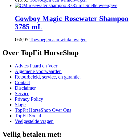
optie
Snelle weergave
kan
gekozen
Cowboy Magic Rosewater Shampoo
worden
op
3785 mL
de
productpagina
€
66,95
Toevoegen aan winkelwagen
Over TopFit HorseShop
Advies Paard en Voer
Algemene voorwaarden
Retourbeleid, service, en garantie.
Contact
Disclaimer
Service
Privacy Policy
Stage
TopFit HorseShop Over Ons
TopFit Social
Veelgestelde vragen
Veilig betalen met: