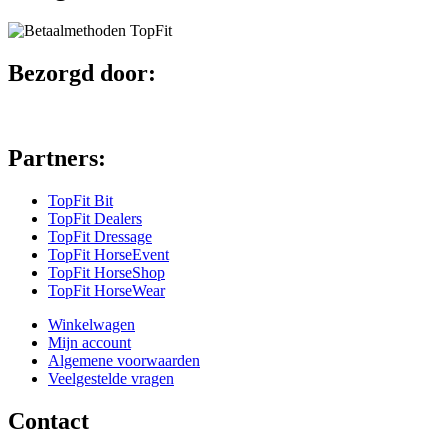
Bezorgd door:
Partners:
TopFit Bit
TopFit Dealers
TopFit Dressage
TopFit HorseEvent
TopFit HorseShop
TopFit HorseWear
Winkelwagen
Mijn account
Algemene voorwaarden
Veelgestelde vragen
Contact