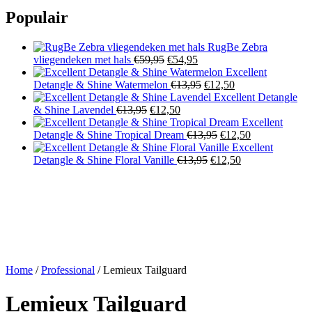
Populair
RugBe Zebra
Oorspronkelijke
Huidige
vliegendeken met hals
€
59,95
€
54,95
prijs
prijs
Excellent
was:
is:
Oorspronkelijke
Huidige
Detangle & Shine Watermelon
€
13,95
€
12,50
€59,95.
€54,95.
prijs
prijs
Excellent Detangle
Oorspronkelijke
Huidige
was:
is:
& Shine Lavendel
€
13,95
€
12,50
prijs
prijs
€13,95.
€12,50.
Excellent
was:
is:
Oorspronkelijke
Huidige
Detangle & Shine Tropical Dream
€
13,95
€
12,50
€13,95.
€12,50.
prijs
prijs
Excellent
Oorspronkelijke
was:
Huidige
is:
Detangle & Shine Floral Vanille
€
13,95
€
12,50
prijs
€13,95.
prijs
€12,50.
was:
is:
€13,95.
€12,50.
Home
/
Professional
/ Lemieux Tailguard
Lemieux Tailguard