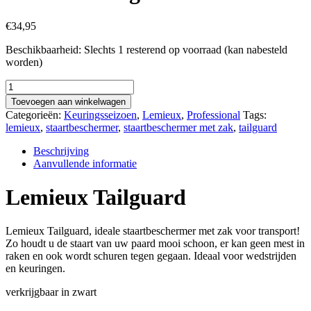
€
34,95
Beschikbaarheid:
Slechts 1 resterend op voorraad (kan nabesteld
worden)
Lemieux
Tailguard
Toevoegen aan winkelwagen
aantal
Categorieën:
Keuringsseizoen
,
Lemieux
,
Professional
Tags:
lemieux
,
staartbeschermer
,
staartbeschermer met zak
,
tailguard
Beschrijving
Aanvullende informatie
Lemieux Tailguard
Lemieux Tailguard, ideale staartbeschermer met zak voor transport!
Zo houdt u de staart van uw paard mooi schoon, er kan geen mest in
raken en ook wordt schuren tegen gegaan. Ideaal voor wedstrijden
en keuringen.
verkrijgbaar in zwart