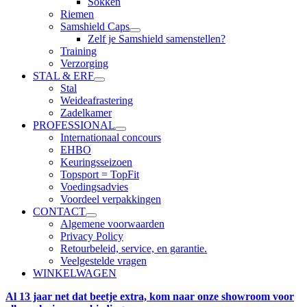
Sokken
Riemen
Samshield Caps
Zelf je Samshield samenstellen?
Training
Verzorging
STAL & ERF
Stal
Weideafrastering
Zadelkamer
PROFESSIONAL
Internationaal concours
EHBO
Keuringsseizoen
Topsport = TopFit
Voedingsadvies
Voordeel verpakkingen
CONTACT
Algemene voorwaarden
Privacy Policy
Retourbeleid, service, en garantie.
Veelgestelde vragen
WINKELWAGEN
Al 13 jaar net dat beetje extra, kom naar onze showroom voor