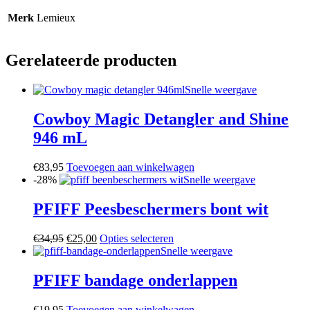
Merk
Lemieux
Gerelateerde producten
Snelle weergave
Cowboy Magic Detangler and Shine
946 mL
€
83,95
Toevoegen aan winkelwagen
-28%
Snelle weergave
PFIFF Peesbeschermers bont wit
Oorspronkelijke
Huidige
Dit
€
34,95
€
25,00
Opties selecteren
prijs
prijs
product
Snelle weergave
was:
is:
heeft
€34,95.
€25,00.
meerdere
PFIFF bandage onderlappen
variaties.
Deze
€
19,95
Toevoegen aan winkelwagen