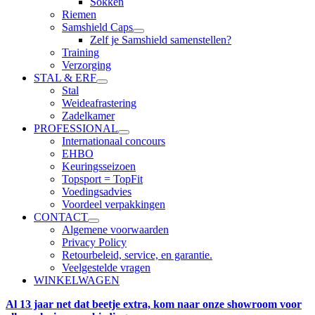
Sokken
Riemen
Samshield Caps
Zelf je Samshield samenstellen?
Training
Verzorging
STAL & ERF
Stal
Weideafrastering
Zadelkamer
PROFESSIONAL
Internationaal concours
EHBO
Keuringsseizoen
Topsport = TopFit
Voedingsadvies
Voordeel verpakkingen
CONTACT
Algemene voorwaarden
Privacy Policy
Retourbeleid, service, en garantie.
Veelgestelde vragen
WINKELWAGEN
Al 13 jaar net dat beetje extra, kom naar onze showroom voor