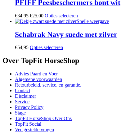
€119,95.
€75,00.
meerdere
PFIFF Peesbeschermers bont wit
variaties.
Deze
Oorspronkelijke
Huidige
Dit
€
34,95
€
25,00
Opties selecteren
optie
prijs
prijs
product
Snelle weergave
kan
was:
is:
heeft
gekozen
€34,95.
€25,00.
meerdere
Schabrak Navy suede met zilver
worden
variaties.
op
Deze
de
Dit
€
54,95
Opties selecteren
optie
productpagina
product
kan
heeft
Over TopFit HorseShop
gekozen
meerdere
worden
variaties.
op
Advies Paard en Voer
Deze
de
Algemene voorwaarden
optie
productpagina
Retourbeleid, service, en garantie.
kan
Contact
gekozen
Disclaimer
worden
Service
op
Privacy Policy
de
Stage
productpagina
TopFit HorseShop Over Ons
TopFit Social
Veelgestelde vragen