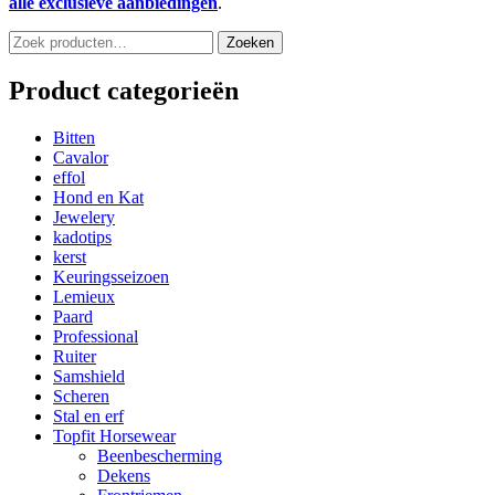
alle exclusieve aanbiedingen
.
Zoeken
Zoeken
naar:
Product categorieën
Bitten
Cavalor
effol
Hond en Kat
Jewelery
kadotips
kerst
Keuringsseizoen
Lemieux
Paard
Professional
Ruiter
Samshield
Scheren
Stal en erf
Topfit Horsewear
Beenbescherming
Dekens