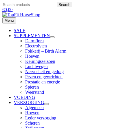
Ga
Zoeken
Search
naar
€
0,00
de
inhoud
Menu
Menu
SALE
SUPPLEMENTEN
Darmflora
Electrolyten
Fokkerij – Birth Alarm
Hoeven
Keuringsseizoen
Luchtwegen
Nervositeit en gedrag
Pezen en gewrichten
Prestatie en energie
Spieren
Weerstand
VOEDING
VERZORGING
Algemeen
Hoeven
Leder verzorging
Scheren