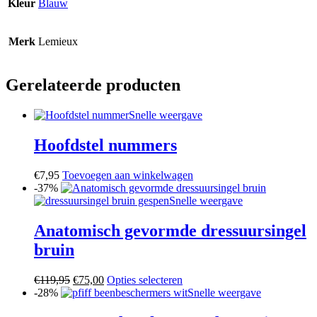
Kleur
Blauw
Merk
Lemieux
Gerelateerde producten
Snelle weergave
Hoofdstel nummers
€
7,95
Toevoegen aan winkelwagen
-37%
Snelle weergave
Anatomisch gevormde dressuursingel
bruin
Oorspronkelijke
Huidige
Dit
€
119,95
€
75,00
Opties selecteren
prijs
prijs
product
-28%
Snelle weergave
was:
is:
heeft