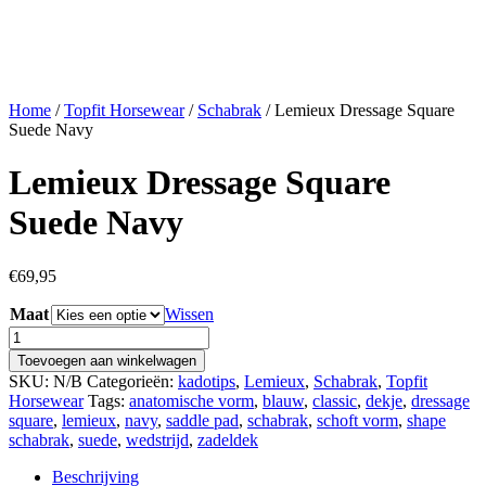
€13,95.
€12,50.
Home
/
Topfit Horsewear
/
Schabrak
/ Lemieux Dressage Square
Suede Navy
Lemieux Dressage Square
Suede Navy
€
69,95
Maat
Wissen
Lemieux
Dressage
Toevoegen aan winkelwagen
Square
SKU:
N/B
Categorieën:
kadotips
,
Lemieux
,
Schabrak
,
Topfit
Suede
Horsewear
Tags:
anatomische vorm
,
blauw
,
classic
,
dekje
,
dressage
Navy
square
,
lemieux
,
navy
,
saddle pad
,
schabrak
,
schoft vorm
,
shape
aantal
schabrak
,
suede
,
wedstrijd
,
zadeldek
Beschrijving