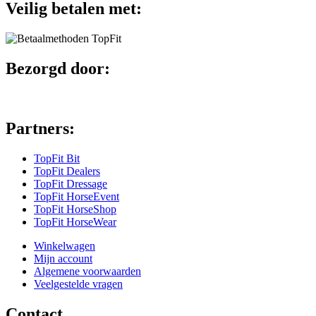
Veilig betalen met:
Bezorgd door:
Partners:
TopFit Bit
TopFit Dealers
TopFit Dressage
TopFit HorseEvent
TopFit HorseShop
TopFit HorseWear
Winkelwagen
Mijn account
Algemene voorwaarden
Veelgestelde vragen
Contact