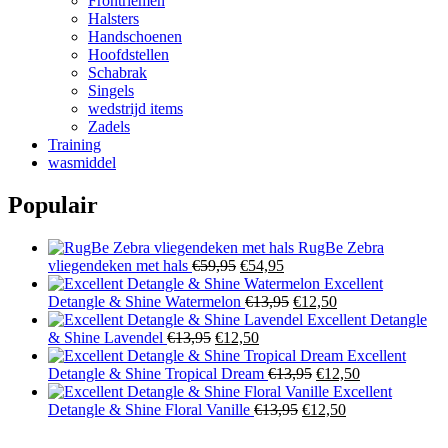
Frontriemen
Halsters
Handschoenen
Hoofdstellen
Schabrak
Singels
wedstrijd items
Zadels
Training
wasmiddel
Populair
RugBe Zebra
Oorspronkelijke
Huidige
vliegendeken met hals
€
59,95
€
54,95
prijs
prijs
Excellent
was:
is:
Oorspronkelijke
Huidige
Detangle & Shine Watermelon
€
13,95
€
12,50
€59,95.
€54,95.
prijs
prijs
Excellent Detangle
Oorspronkelijke
Huidige
was:
is:
& Shine Lavendel
€
13,95
€
12,50
prijs
prijs
€13,95.
€12,50.
Excellent
was:
is:
Oorspronkelijke
Huidige
Detangle & Shine Tropical Dream
€
13,95
€
12,50
€13,95.
€12,50.
prijs
prijs
Excellent
Oorspronkelijke
was:
Huidige
is:
Detangle & Shine Floral Vanille
€
13,95
€
12,50
prijs
€13,95.
prijs
€12,50.
was:
is: