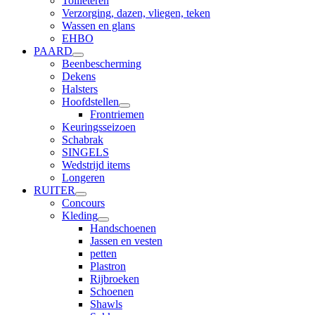
Toilleteren
Verzorging, dazen, vliegen, teken
Wassen en glans
EHBO
PAARD
Beenbescherming
Dekens
Halsters
Hoofdstellen
Frontriemen
Keuringsseizoen
Schabrak
SINGELS
Wedstrijd items
Longeren
RUITER
Concours
Kleding
Handschoenen
Jassen en vesten
petten
Plastron
Rijbroeken
Schoenen
Shawls