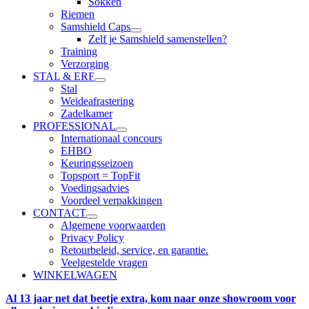
Sokken
Riemen
Samshield Caps
Zelf je Samshield samenstellen?
Training
Verzorging
STAL & ERF
Stal
Weideafrastering
Zadelkamer
PROFESSIONAL
Internationaal concours
EHBO
Keuringsseizoen
Topsport = TopFit
Voedingsadvies
Voordeel verpakkingen
CONTACT
Algemene voorwaarden
Privacy Policy
Retourbeleid, service, en garantie.
Veelgestelde vragen
WINKELWAGEN
Al 13 jaar net dat beetje extra, kom naar onze showroom voor