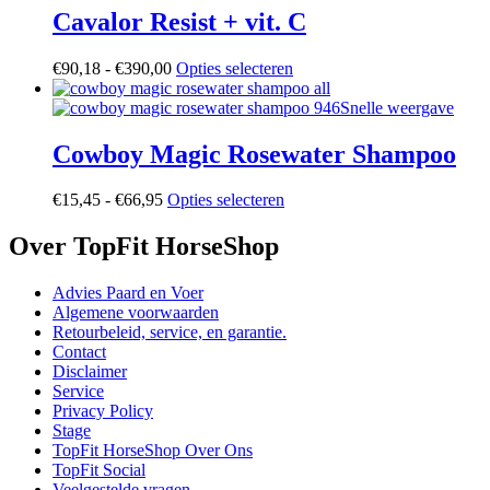
€60,00
meerdere
Cavalor Resist + vit. C
variaties.
Deze
Prijsklasse:
Dit
€
90,18
-
€
390,00
Opties selecteren
optie
€90,18
product
kan
tot
heeft
Snelle weergave
gekozen
€390,00
meerdere
worden
variaties.
Cowboy Magic Rosewater Shampoo
op
Deze
de
optie
productpagina
Prijsklasse:
Dit
€
15,45
-
€
66,95
Opties selecteren
kan
€15,45
product
gekozen
tot
heeft
Over TopFit HorseShop
worden
€66,95
meerdere
op
variaties.
de
Advies Paard en Voer
Deze
productpagina
Algemene voorwaarden
optie
Retourbeleid, service, en garantie.
kan
Contact
gekozen
Disclaimer
worden
Service
op
Privacy Policy
de
Stage
productpagina
TopFit HorseShop Over Ons
TopFit Social
Veelgestelde vragen