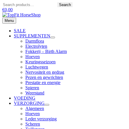
Ga
Zoeken
Search
naar
€
0,00
de
inhoud
Menu
Menu
SALE
SUPPLEMENTEN
Darmflora
Electrolyten
Fokkerij – Birth Alarm
Hoeven
Keuringsseizoen
Luchtwegen
Nervositeit en gedrag
Pezen en gewrichten
Prestatie en energie
Spieren
Weerstand
VOEDING
VERZORGING
Algemeen
Hoeven
Leder verzorging
Scheren