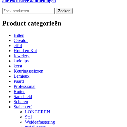
alle exclusieve aanbiedingen
.
Zoeken
Zoeken
naar:
Product categorieën
Bitten
Cavalor
effol
Hond en Kat
Jewelery
kadotips
kerst
Keuringsseizoen
Lemieux
Paard
Professional
Ruiter
Samshield
Scheren
Stal en erf
LONGEREN
Stal
Weideafrastering