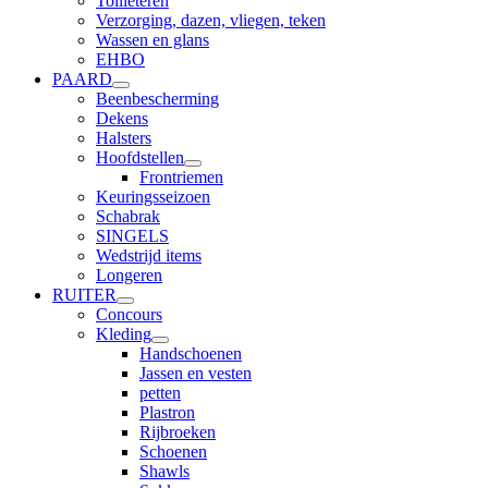
Toilleteren
Verzorging, dazen, vliegen, teken
Wassen en glans
EHBO
PAARD
Beenbescherming
Dekens
Halsters
Hoofdstellen
Frontriemen
Keuringsseizoen
Schabrak
SINGELS
Wedstrijd items
Longeren
RUITER
Concours
Kleding
Handschoenen
Jassen en vesten
petten
Plastron
Rijbroeken
Schoenen
Shawls