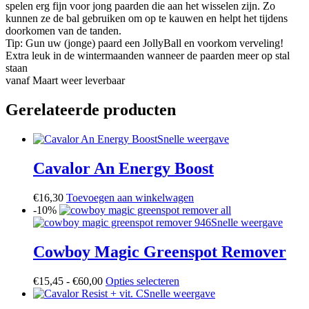
spelen erg fijn voor jong paarden die aan het wisselen zijn. Zo
kunnen ze de bal gebruiken om op te kauwen en helpt het tijdens
doorkomen van de tanden.
Tip: Gun uw (jonge) paard een JollyBall en voorkom verveling!
Extra leuk in de wintermaanden wanneer de paarden meer op stal
staan
vanaf Maart weer leverbaar
Gerelateerde producten
Snelle weergave
Cavalor An Energy Boost
€
16,30
Toevoegen aan winkelwagen
-10%
Snelle weergave
Cowboy Magic Greenspot Remover
Prijsklasse:
Dit
€
15,45
-
€
60,00
Opties selecteren
€15,45
product
Snelle weergave
tot
heeft