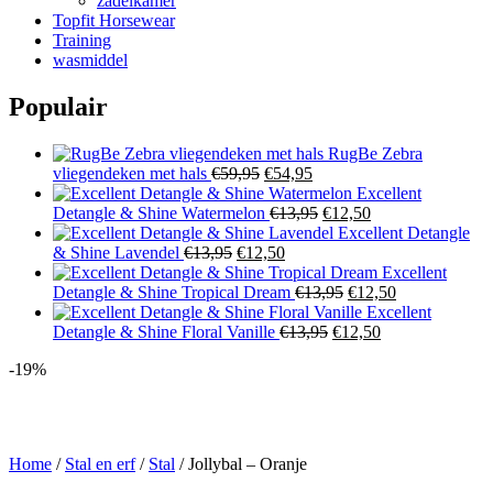
zadelkamer
Topfit Horsewear
Training
wasmiddel
Populair
RugBe Zebra
Oorspronkelijke
Huidige
vliegendeken met hals
€
59,95
€
54,95
prijs
prijs
Excellent
was:
is:
Oorspronkelijke
Huidige
Detangle & Shine Watermelon
€
13,95
€
12,50
€59,95.
€54,95.
prijs
prijs
Excellent Detangle
Oorspronkelijke
Huidige
was:
is:
& Shine Lavendel
€
13,95
€
12,50
prijs
prijs
€13,95.
€12,50.
Excellent
was:
is:
Oorspronkelijke
Huidige
Detangle & Shine Tropical Dream
€
13,95
€
12,50
€13,95.
€12,50.
prijs
prijs
Excellent
Oorspronkelijke
was:
Huidige
is:
Detangle & Shine Floral Vanille
€
13,95
€
12,50
prijs
€13,95.
prijs
€12,50.
-19%
was:
is:
€13,95.
€12,50.
Home
/
Stal en erf
/
Stal
/ Jollybal – Oranje