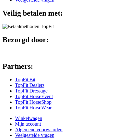
Veilig betalen met:
Bezorgd door:
Partners:
TopFit Bit
TopFit Dealers
TopFit Dressage
TopFit HorseEvent
TopFit HorseShop
TopFit HorseWear
Winkelwagen
Mijn account
Algemene voorwaarden
Veelgestelde vragen