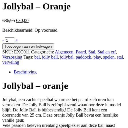
Jollybal – Oranje
Oorspronkelijke
Huidige
€
36,95
€
30,00
prijs
prijs
Beschikbaarheid:
Op voorraad
was:
is:
€36,95.
€30,00.
Jollybal
-
+
-
Toevoegen aan winkelwagen
Oranje
SKU:
EXC011
Categorieën:
Algemeen
,
Paard
,
Stal
,
Stal en erf
,
aantal
Verzorging
Tags:
bal
,
jolly ball
,
jollybal
,
paddock
,
play
,
spelen
,
stal
,
verveling
Beschrijving
Jollybal – oranje
Jollybal, een zachte speelbal waarmee het paard zich uren kan
vermaken. De Jolly Ball is zelfopblazend waardoor deze in model
blijft. De Jolly Ball is bijtbestendig! De Jolly Ball kent een
doorsnede van 25 cm. Deze oranje Jolly Ball bevat een heerlijke
vanille geur.
Vele paarden beleven urenlang speelplezier aan deze bal, naast