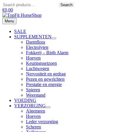
Ga
Zoeken
Search
naar
€
0,00
de
inhoud
Menu
Menu
SALE
SUPPLEMENTEN
Darmflora
Electrolyten
Fokkerij – Birth Alarm
Hoeven
Keuringsseizoen
Luchtwegen
Nervositeit en gedrag
Pezen en gewrichten
Prestatie en energie
Spieren
Weerstand
VOEDING
VERZORGING
Algemeen
Hoeven
Leder verzorging
Scheren