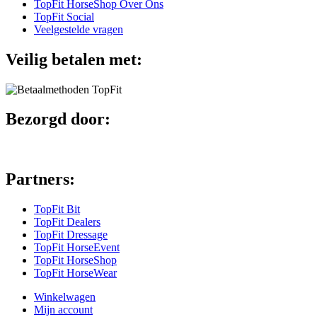
TopFit HorseShop Over Ons
TopFit Social
Veelgestelde vragen
Veilig betalen met:
Bezorgd door:
Partners:
TopFit Bit
TopFit Dealers
TopFit Dressage
TopFit HorseEvent
TopFit HorseShop
TopFit HorseWear
Winkelwagen
Mijn account