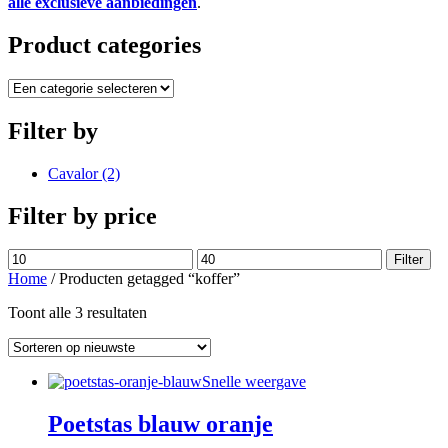
alle exclusieve aanbiedingen
.
Product categories
Filter by
Cavalor
(2)
Filter by price
Min.
Max.
Filter
prijs
prijs
Home
/ Producten getagged “koffer”
Gesorteerd
Toont alle 3 resultaten
op
nieuwste
Snelle weergave
Poetstas blauw oranje