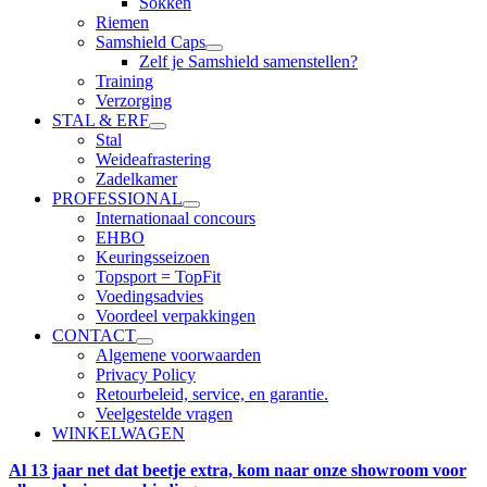
Sokken
Riemen
Samshield Caps
Zelf je Samshield samenstellen?
Training
Verzorging
STAL & ERF
Stal
Weideafrastering
Zadelkamer
PROFESSIONAL
Internationaal concours
EHBO
Keuringsseizoen
Topsport = TopFit
Voedingsadvies
Voordeel verpakkingen
CONTACT
Algemene voorwaarden
Privacy Policy
Retourbeleid, service, en garantie.
Veelgestelde vragen
WINKELWAGEN
Al 13 jaar net dat beetje extra, kom naar onze showroom voor