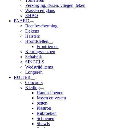
Toilleteren
Verzorging, dazen, vliegen, teken
Wassen en glans
EHBO
PAARD
Beenbescherming
Dekens
Halsters
Hoofdstellen
Frontriemen
Keuringsseizoen
Schabrak
SINGELS
Wedstrijd items
Longeren
RUITER
Concours
Kleding
Handschoenen
Jassen en vesten
petten
Plastron
Rijbroeken
Schoenen
Shawls